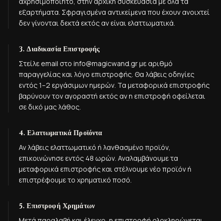
αχρησιμοποίητο, στην αρχική συσκευασία με όλα τα
εξαρτήματα. Σφραγισμένα αντικείμενα που έχουν ανοιχτεί
δεν γίνονται δεκτά εκτός αν είναι ελαττωματικά.
3. Διαδικασία Επιστροφής
Στείλε email στο info@magicwand.gr με αριθμό
παραγγελίας και λόγο επιστροφής. Θα λάβεις οδηγίες
εντός 1–2 εργάσιμων ημερών. Τα μεταφορικά επιστροφής
βαρύνουν τον αγοραστή εκτός αν η επιστροφή οφείλεται
σε δικό μας λάθος.
4. Ελαττωματικά Προϊόντα
Αν λάβεις ελαττωματικό ή λανθασμένο προϊόν,
επικοινώνησε εντός 48 ωρών. Αναλαμβάνουμε τα
μεταφορικά επιστροφής και στέλνουμε νέο προϊόν ή
επιστρέφουμε το χρηματικό ποσό.
5. Επιστροφή Χρημάτων
Μετά παραλαβή και έλεγχο, η επιστροφή ολοκληρώνεται