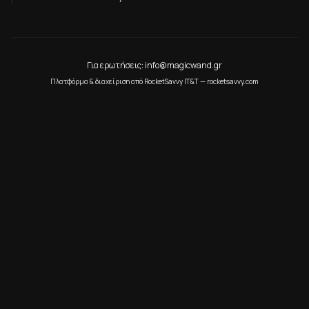
Για ερωτήσεις: info@magicwand.gr
Πλατφόρμα & διαχείριση από RocketSavvy IT&T — rocketsavvy.com